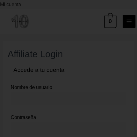
Ir
Mi cuenta
al
MA
0
contenido
ME
Affiliate Login
Accede a tu cuenta
Nombre de usuario
Contraseña