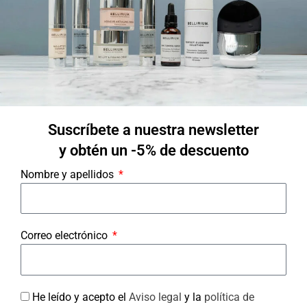
+34 674 38 66 30
hola@bellirium.com
Ln-Vn de 9h a 13h
Síguenos en Instagram
Síguenos en Facebook
Suscríbete a nuestra newsletter
Categorías de productos
y obtén un -5% de descuento
Nombre y apellidos
Boosters
Mirada perfecta
Ofertas
Correo electrónico
Cosmética
Máscara Led & Boosters
Soluciones para…
He leído y acepto el
Aviso legal
y la
política de