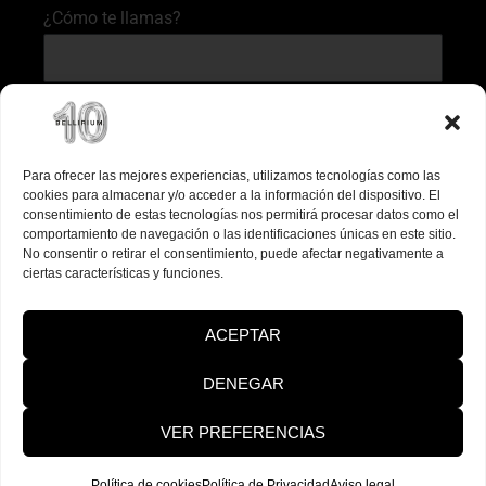
¿Cómo te llamas?
¿A qué correo quieres que te mandemos el
descuento?
Para ofrecer las mejores experiencias, utilizamos tecnologías como las
cookies para almacenar y/o acceder a la información del dispositivo. El
consentimiento de estas tecnologías nos permitirá procesar datos como el
comportamiento de navegación o las identificaciones únicas en este sitio.
He leído y acepto el
Aviso legal
y la
política de
No consentir o retirar el consentimiento, puede afectar negativamente a
ciertas características y funciones.
privacidad
de Bellirium
ACEPTAR
¡RECOGER CUPÓN!
DENEGAR
VER PREFERENCIAS
Bellirium © 2026
Política de cookies
Política de Privacidad
Aviso legal