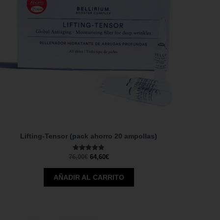
Lifting-Tensor (pack ahorro 20 ampollas)
Valorado
76,00
€
64,60
€
con
4.74
de 5
AÑADIR AL CARRITO