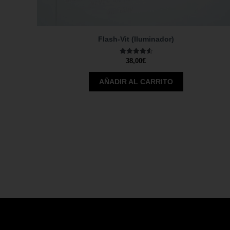
Flash-Vit (Iluminador)
Valorado
38,00
€
con
4.56
de 5
AÑADIR AL CARRITO