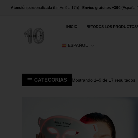
Ir
Atención personalizada
(Ln-Vn 9 a 17h) -
Envíos gratuitos +39€
(España P
al
contenido
INICIO
TODOS LOS PRODUCTOS
ESPAÑOL
O
CATEGORIAS
p
Mostrando 1–9 de 17 resultados
l
ú