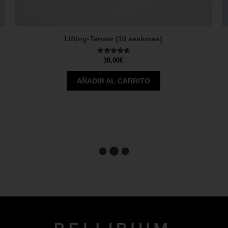
Lifting-Tensor (10 sesiones)
Valorado
38,00
€
con
4.67
de 5
AÑADIR AL CARRITO