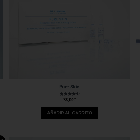
Pure Skin
Valorado
38,00
€
con
4.60
de 5
AÑADIR AL CARRITO