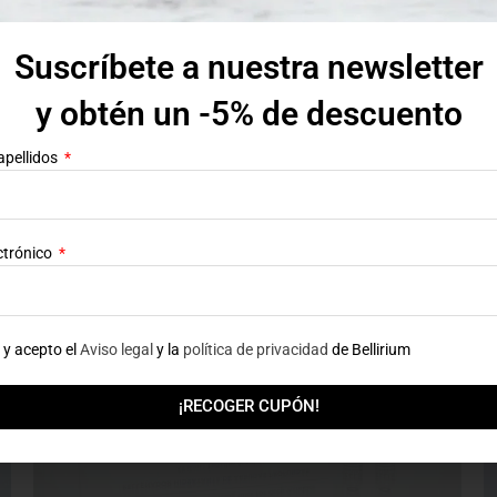
con
4.46
de 5
AÑADIR AL CARRITO
Suscríbete a nuestra newsletter
y obtén un -5% de descuento
apellidos
ctrónico
 y acepto el
Aviso legal
y la
política de privacidad
de Bellirium
¡RECOGER CUPÓN!