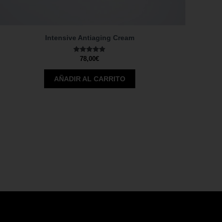
Intensive Antiaging Cream
Valorado
78,00
€
con
4.89
de 5
AÑADIR AL CARRITO